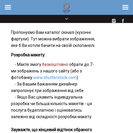
Українська
Русский
Пропонуємо Вам каталог скіналі (кухонні
фартухи). Тут можна вибрати зображення,
яке б Ви хотіли бачити на своїй склопанелі.
Розробка макету:
- Маєте змогу
безкоштовно
обрати до 7-
ми зображень з нашого сайту (або з
фотобанку
www.shutterstock.com
)
- За Вашим бажанням дизайнер
запропонує три зображення від себе .
- Якщо Вас цікавить індивідуальна
розробка чи більша кількість макетів - ця
послуга будеплатною і оцінюватись
залежно від складності розробки макету.
Зауважте, що кінцевий відтінок обраного