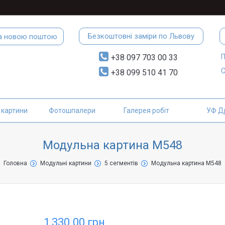
Безкоштовні заміри по Львову
а новою поштою
П
+38 097 703 00 33
С
+38 099 510 41 70
 картини
Фотошпалери
Галерея робіт
УФ Д
Модульна картина М548
Головна
Модульні картини
5 сегментів
Модульна картина М548
1,330.00
грн