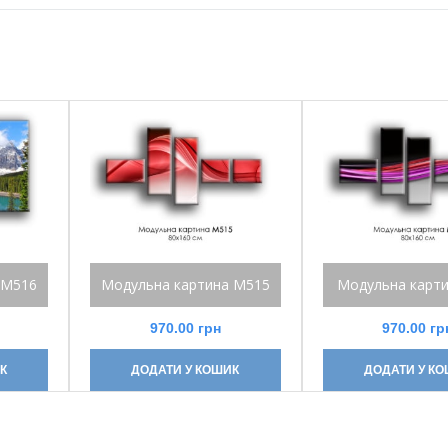
 М516
Модульна картина М515
Модульна карт
970.00
грн
970.00
гр
К
ДОДАТИ У КОШИК
ДОДАТИ У К