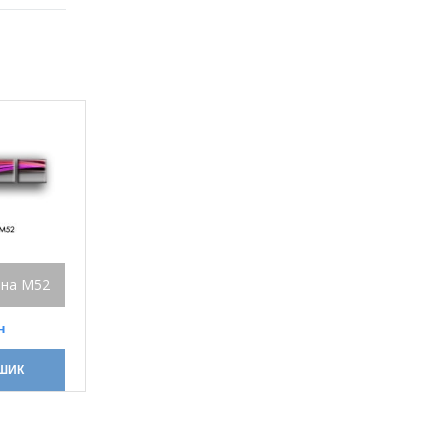
ина М52
н
ОШИК